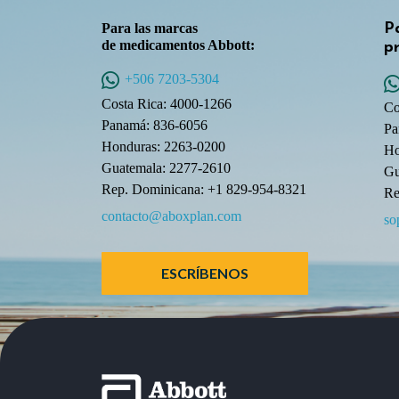
Para las marcas
P
de medicamentos Abbott:
pr
+506 7203-5304
Costa Rica: 4000-1266
Co
Panamá: 836-6056
Pa
Honduras: 2263-0200
Ho
Guatemala: 2277-2610
Gu
Rep. Dominicana: +1 829-954-8321
Re
contacto@aboxplan.com
so
ESCRÍBENOS