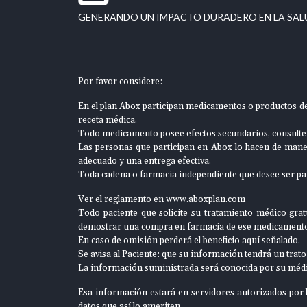
GENERANDO UN IMPACTO DURADERO EN LA SAL
Por favor considere:
En el plan Abox participan medicamentos o productos de 
receta médica.
Todo medicamento posee efectos secundarios, consulte
Las personas que participan en Abox lo hacen de manera
adecuado y una entrega efectiva.
Toda cadena o farmacia independiente que desee ser pa
Ver el reglamento en
www.aboxplan.com
Todo paciente que solicite su tratamiento médico gratu
demostrar una compra en farmacia de ese medicament
En caso de omisión perderá el beneficio aquí señalado.
Se avisa al Paciente: que su información tendrá un trato
La información suministrada será conocida por su médic
Esa información estará en servidores autorizados por la
datos que así lo ameriten.