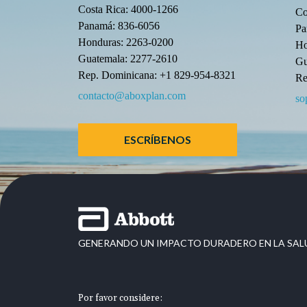
Costa Rica: 4000-1266
Co
Panamá: 836-6056
Pa
Honduras: 2263-0200
Ho
Guatemala: 2277-2610
Gu
Rep. Dominicana: +1 829-954-8321
Re
contacto@aboxplan.com
so
ESCRÍBENOS
GENERANDO UN IMPACTO DURADERO EN LA SAL
Por favor considere: