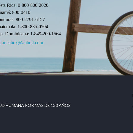
sta Rica: 0-800-800-2020
namá: 800-0410
nduras: 800-2791-6157
atemala: 1-800-835-0504
p. Dominicana: 1-849-200-1564
porteabox@abbott.com
UD HUMANA POR MÁS DE 130 AÑOS